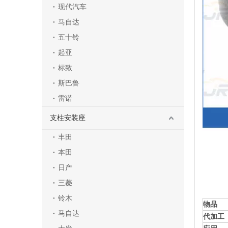
现代汽车
马自达
五十铃
起亚
标致
斯巴鲁
雷诺
支柱安装座
丰田
本田
日产
三菱
铃木
物品
马自达
代加工