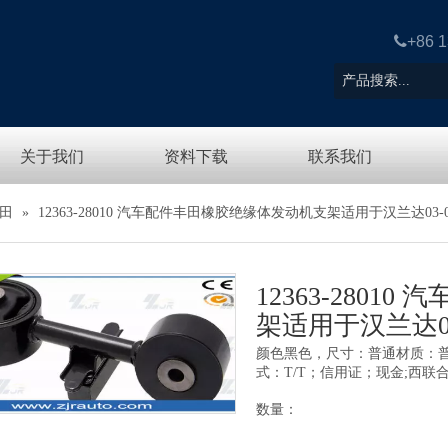

+86 
关于我们
资料下载
联系我们
田
»
12363-28010 汽车配件丰田橡胶绝缘体发动机支架适用于汉兰达03-0
12363-280
架适用于汉兰达03
颜色黑色，尺寸：普通材质：普
式：T/T；信用证；现金;西联
数量：