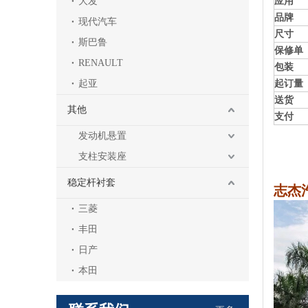
大发
应用
品牌
现代汽车
尺寸
斯巴鲁
保修单
RENAULT
包装
起亚
起订量
送货
其他
支付
发动机悬置
支柱安装座
稳定杆衬套
志杰
三菱
丰田
日产
本田