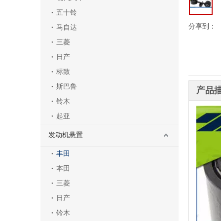
五十铃
分享到：
马自达
三菱
日产
标致
斯巴鲁
产品
铃木
起亚
发动机悬置
丰田
本田
三菱
日产
铃木