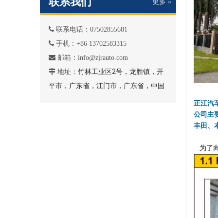
联系我们
更多 »

联系电话：07502855681

手机：+86 13702583315
 邮箱
：
info@zjrauto.com
竹林工业区2号，龙胜镇，开

地址：
平市，广东省，江门市，广东省，中国
正江汽
公司主
丰田、
为了向