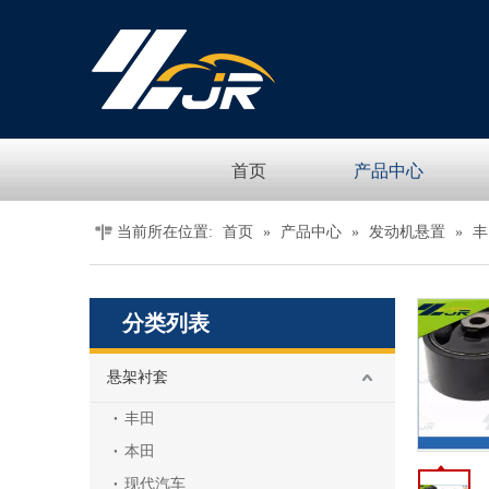
首页
产品中心
当前所在位置:
首页
»
产品中心
»
发动机悬置
»
丰
分类列表
悬架衬套
丰田
本田
现代汽车