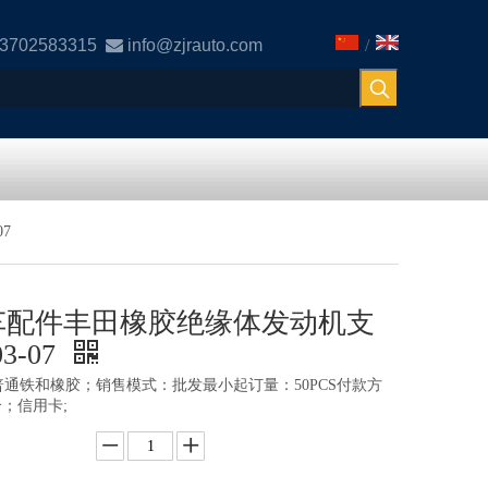
13702583315

info@zjrauto.com
/
7
10 汽车配件丰田橡胶绝缘体发动机支
-07
通铁和橡胶；销售模式：批发最小起订量：50PCS付款方
合；信用卡;