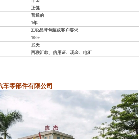
丰田
正健
普通的
1年
ZJR品牌包装或客户要求
100+
15天
西联汇款、信用证、现金、电汇
汽车零部件有限公司