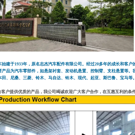
车始建于1933年，原名志杰汽车配件有限公司。经过20多年的成长和客
要产品为汽车零部件，如悬架衬套、发动机悬置、控制臂、支柱悬置等。我
本田、尼桑、三菱、铃木、马自达、铃木、现代、起亚、斯巴鲁、宝马等
客户提供优质的产品，我公司竭诚欢迎广大客户合作，在互惠互利的条